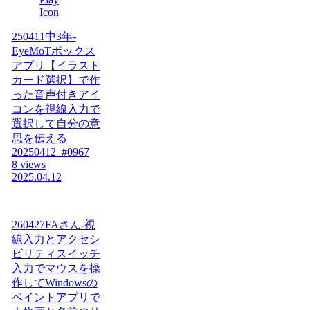
250411中3年-
EyeMoTボックス
アプリ【イラスト
カード選択】で作
った音声付きアイ
コンを視線入力で
選択して自分の意
思を伝える
20250412_#0967
8 views
2025.04.12
260427FAさん-視
線入力とアクセシ
ビリティスイッチ
入力でマウスを操
作してWindowsの
ペイントアプリで