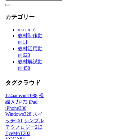
カテゴリー
research
1
教材制作動
画
11
教材活用動
画
623
教材解説動
画
458
タグクラウド
174iamsam
1088
視
線入力
473
iPad・
iPhone
386
Windows
328
スイ
ッチ
261
シンプル
テクノロジー
213
EyeMoT
202
VOCA
84