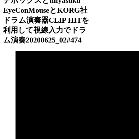
チボックスとmiyasuku
EyeConMouseとKORG社
ドラム演奏器CLIP HITを
利用して視線入力でドラ
ム演奏20200625_02#474