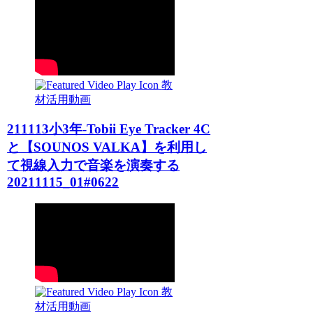
教
材活用動画
211113小3年-Tobii Eye Tracker 4C
と【SOUNOS VALKA】を利用し
て視線入力で音楽を演奏する
20211115_01#0622
教
材活用動画