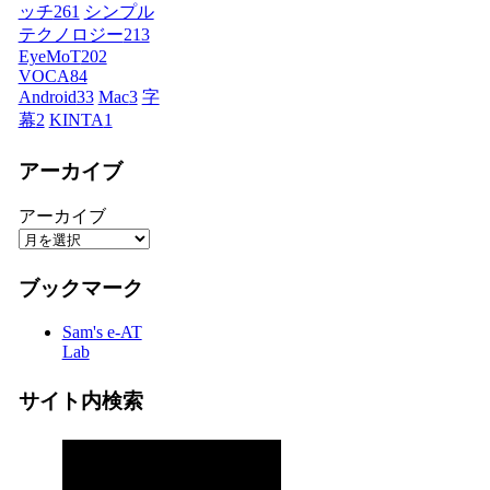
ッチ
261
シンプル
テクノロジー
213
EyeMoT
202
VOCA
84
Android
33
Mac
3
字
幕
2
KINTA
1
アーカイブ
アーカイブ
ブックマーク
Sam's e-AT
Lab
サイト内検索