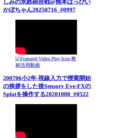
しみの水鉄砲合戦@熊本はっぴい
かぼちゃん20250716_#0997
教
材活用動画
200706小2年-視線入力で授業開始
の挨拶をした後Sensory Eye-FXの
Splatを操作する20201008_#0522