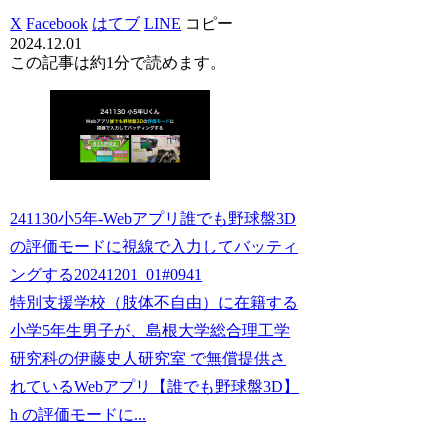
X
Facebook
はてブ
LINE
コピー
2024.12.01
この記事は
約1分
で読めます。
241130小5年-Webアプリ誰でも野球盤3D
の評価モードに視線で入力してバッティ
ングする20241201_01#0941
特別支援学校（肢体不自由）に在籍する
小学5年生男子が、島根大学総合理工学
研究科の伊藤史人研究室 で無償提供さ
れているWebアプリ【誰でも野球盤3D】
h の評価モードに...