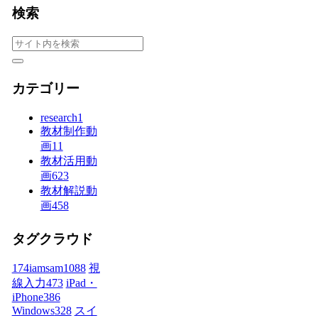
検索
カテゴリー
research
1
教材制作動
画
11
教材活用動
画
623
教材解説動
画
458
タグクラウド
174iamsam
1088
視
線入力
473
iPad・
iPhone
386
Windows
328
スイ