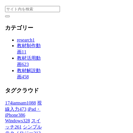
カテゴリー
research
1
教材制作動
画
11
教材活用動
画
623
教材解説動
画
458
タグクラウド
174iamsam
1088
視
線入力
473
iPad・
iPhone
386
Windows
328
スイ
ッチ
261
シンプル