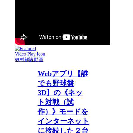
教材解説動画
Webアプリ【誰
でも野球盤
3D】の《ネッ
ト対戦（試
作）》モードを
インターネット
に接続した２台