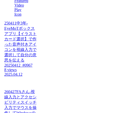
250411中3年-
EyeMoTボックス
アプリ【イラスト
カード選択】で作
った音声付きアイ
コンを視線入力で
選択して自分の意
思を伝える
20250412_#0967
8 views
2025.04.12
260427FAさん-視
線入力とアクセシ
ビリティスイッチ
入力でマウスを操
作してWindowsの