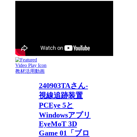
教材活用動画
240903TAさん-
視線追跡装置
PCEye 5と
Windowsアプリ
EyeMoT 3D
Game 01「ブロ