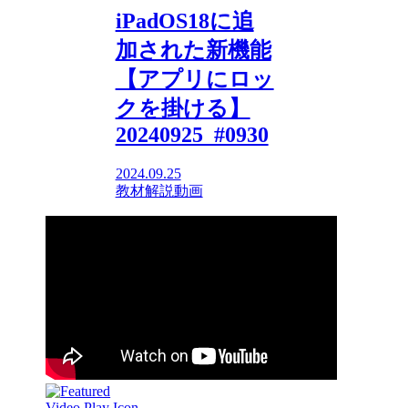
iPadOS18に追
加された新機能
【アプリにロッ
クを掛ける】
20240925_#0930
2024.09.25
教材解説動画