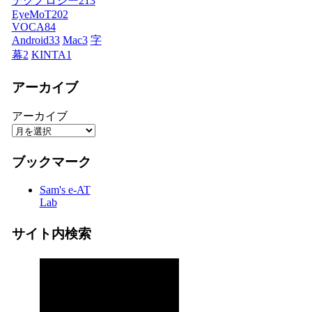
テクノロジー
213
EyeMoT
202
VOCA
84
Android
33
Mac
3
字
幕
2
KINTA
1
アーカイブ
アーカイブ
ブックマーク
Sam's e-AT
Lab
サイト内検索