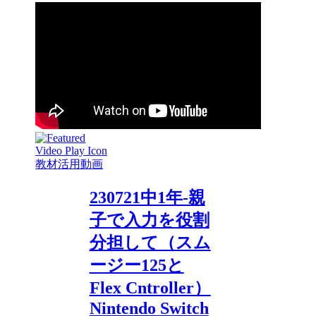
教材活用動画
230721中1年-親
子で入力を役割
分担して（スム
ージー125と
Flex Cntroller）
Nintendo Switch