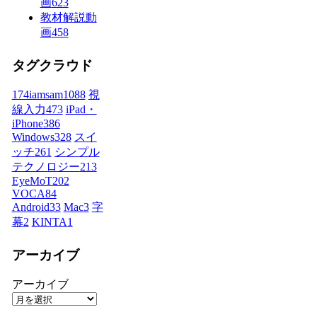
画
623
教材解説動
画
458
タグクラウド
174iamsam
1088
視
線入力
473
iPad・
iPhone
386
Windows
328
スイ
ッチ
261
シンプル
テクノロジー
213
EyeMoT
202
VOCA
84
Android
33
Mac
3
字
幕
2
KINTA
1
アーカイブ
アーカイブ