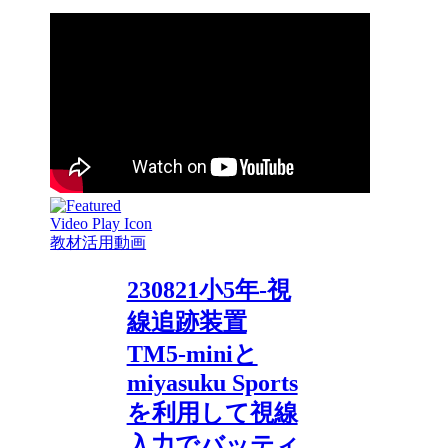
教材活用動画
230821小5年-視
線追跡装置
TM5-miniと
miyasuku Sports
を利用して視線
入力でバッティ