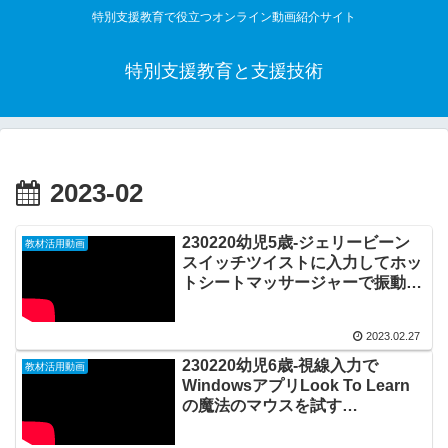
特別支援教育で役立つオンライン動画紹介サイト
特別支援教育と支援技術
2023-02
230220幼児5歳-ジェリービーン
教材活用動画
スイッチツイストに入力してホッ
トシートマッサージャーで振動遊
び20230227_02#0825
2023.02.27
230220幼児6歳-視線入力で
教材活用動画
WindowsアプリLook To Learn
の魔法のマウスを試す
20230227_01#0824