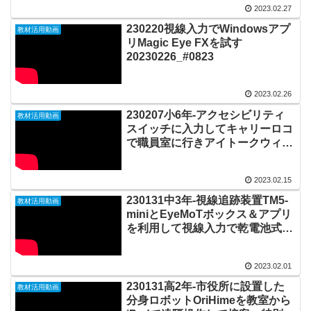
2023.02.27
230220視線入力でWindowsアプ
教材活用動画
リMagic Eye FXを試す
20230226_#0823
2023.02.26
230207小6年-アクセシビリティ
教材活用動画
スイッチに入力してキャリーロコ
で職員室に行きアイトークウィズ
レベルで教頭先生とコミュニケー
ションする20230215_#0822
2023.02.15
230131中3年-視線追跡装置TM5-
教材活用動画
miniとEyeMoTボックス＆アプリ
を利用して視線入力で乾電池式オ
モチャを動かす
20230201_03#0821
2023.02.01
230131高2年-市役所に設置した
教材活用動画
分身ロボットOriHimeを教室から