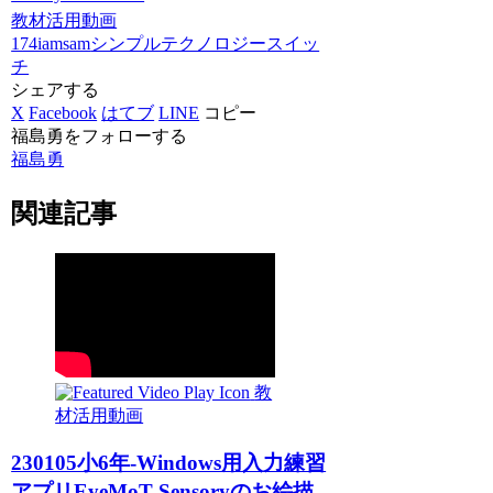
教材活用動画
174iamsam
シンプルテクノロジー
スイッ
チ
シェアする
X
Facebook
はてブ
LINE
コピー
福島勇をフォローする
福島勇
関連記事
教
材活用動画
230105小6年-Windows用入力練習
アプリEyeMoT Sensoryのお絵描