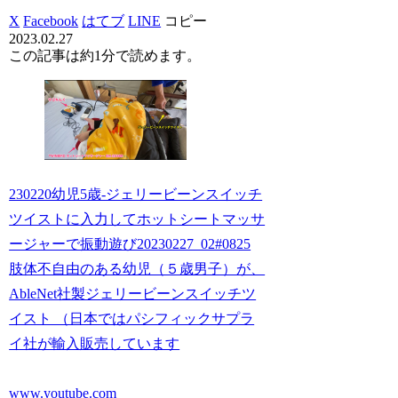
X
Facebook
はてブ
LINE
コピー
2023.02.27
この記事は
約1分
で読めます。
230220幼児5歳-ジェリービーンスイッチ
ツイストに入力してホットシートマッサ
ージャーで振動遊び20230227_02#0825
肢体不自由のある幼児（５歳男子）が、
AbleNet社製ジェリービーンスイッチツ
イスト （日本ではパシフィックサプラ
イ社が輸入販売しています
www.youtube.com