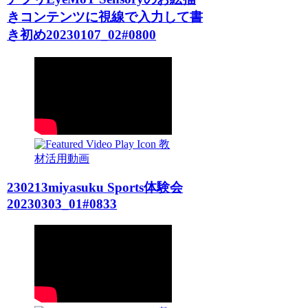
きコンテンツに視線で入力して書
き初め20230107_02#0800
教
材活用動画
230213miyasuku Sports体験会
20230303_01#0833