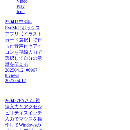
250411中3年-
EyeMoTボックス
アプリ【イラスト
カード選択】で作
った音声付きアイ
コンを視線入力で
選択して自分の意
思を伝える
20250412_#0967
8 views
2025.04.12
260427FAさん-視
線入力とアクセシ
ビリティスイッチ
入力でマウスを操
作してWindowsの