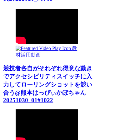
教
材活用動画
競技者各自がそれぞれ得意な動き
でアクセシビリティスイッチに入
力してローリングショットを競い
合う@熊本はっぴぃかぼちゃん
20251030_01#1022