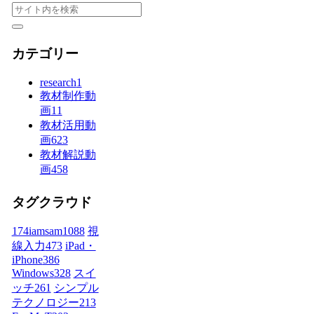
カテゴリー
research
1
教材制作動
画
11
教材活用動
画
623
教材解説動
画
458
タグクラウド
174iamsam
1088
視
線入力
473
iPad・
iPhone
386
Windows
328
スイ
ッチ
261
シンプル
テクノロジー
213