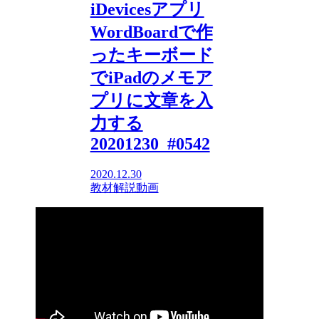
iDevicesアプリ
WordBoardで作
ったキーボード
でiPadのメモア
プリに文章を入
力する
20201230_#0542
2020.12.30
教材解説動画