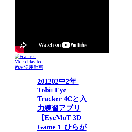
教材活用動画
201202中2年-
Tobii Eye
Tracker 4Cと入
力練習アプリ
【EyeMoT 3D
Game 1_ひらが