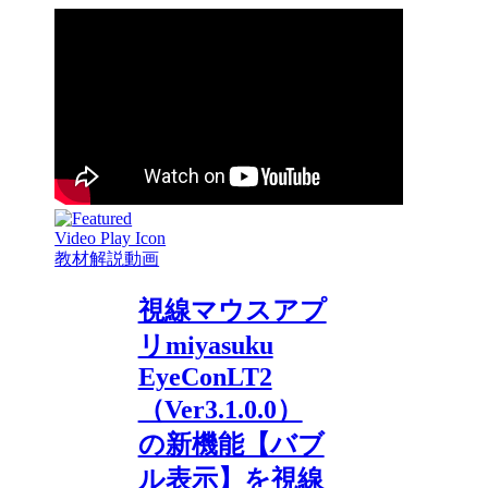
教材解説動画
視線マウスアプ
リmiyasuku
EyeConLT2
（Ver3.1.0.0）
の新機能【バブ
ル表示】を視線