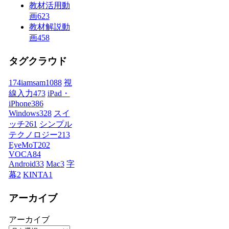
教材活用動
画
623
教材解説動
画
458
タグクラウド
174iamsam
1088
視
線入力
473
iPad・
iPhone
386
Windows
328
スイ
ッチ
261
シンプル
テクノロジー
213
EyeMoT
202
VOCA
84
Android
33
Mac
3
字
幕
2
KINTA
1
アーカイブ
アーカイブ