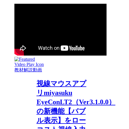
教材解説動画
視線マウスアプ
リmiyasuku
EyeConLT2（Ver3.1.0.0）
の新機能【バブ
ル表示】をロー