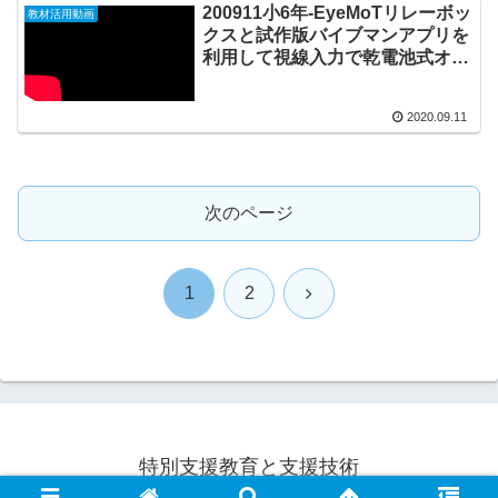
200911小6年-EyeMoTリレーボッ
教材活用動画
クスと試作版バイブマンアプリを
利用して視線入力で乾電池式オモ
チャ【卓球マシン】と【ピッチン
グマシン】を作動させる
2020.09.11
20200911_#0508
次のページ
次
1
2
へ
特別支援教育と支援技術