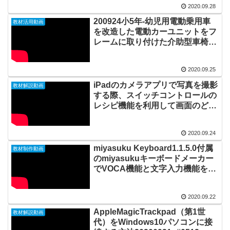
2020.09.28
200924小5年-幼児用電動乗用車
教材活用動画
を改造した電動カーユニットをフ
レームに取り付けた介助型車椅子
に乗って視線入力で移動しながら
追っかけっこする
2020.09.25
20200925_#0515
iPadのカメラアプリで写真を撮影
教材解説動画
する際、スイッチコントロールの
レシピ機能を利用して画面のどこ
をタップしてもシャッターをきる
方法20200924_#0514
2020.09.24
miyasuku Keyboard1.1.5.0付属
教材制作動画
のmiyasukuキーボードメーカー
でVOCA機能と文字入力機能をも
つキーボード（視線入力対応）を
作る方法20200922_#0513
2020.09.22
AppleMagicTrackpad（第1世
教材解説動画
代）をWindows10パソコンに接