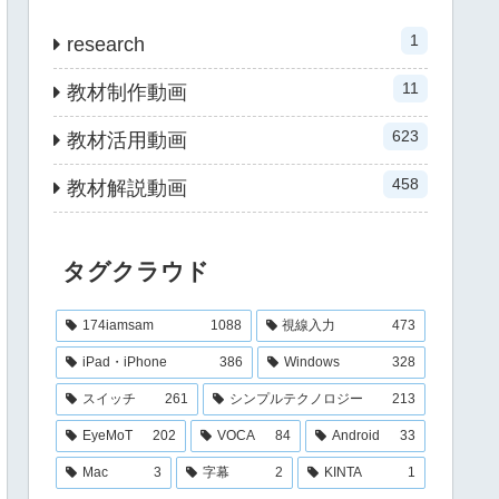
1
research
11
教材制作動画
623
教材活用動画
458
教材解説動画
タグクラウド
174iamsam
1088
視線入力
473
iPad・iPhone
386
Windows
328
スイッチ
261
シンプルテクノロジー
213
EyeMoT
202
VOCA
84
Android
33
Mac
3
字幕
2
KINTA
1