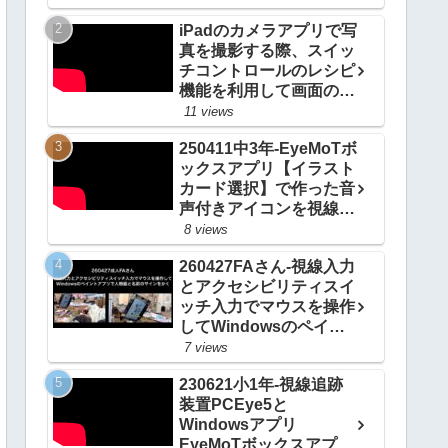
iPadのカメラアプリで写
真を撮影する際、スイッ
チコントロールのレシピ
機能を利用して画面のど
こをタップしてもシャッ
11 views
ターをきる方法
250411中3年-EyeMoTボ
20200924_#0514
ックスアプリ【イラスト
カード選択】で作った音
声付きアイコンを視線入
力で選択して自分の意思
8 views
を伝える
260427FAさん-視線入力
20250412_#0967
とアクセシビリティスイ
ッチ入力でマウスを操作
してWindowsのペイン
トアプリで人物画と名前
7 views
のサインをかく
230621小1年-視線追跡
20260503_ #1081
装置PCEye5と
Windowsアプリ
EyeMoTボックスアプリ