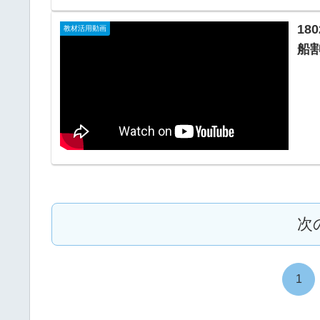
180
教材活用動画
船割
次
1