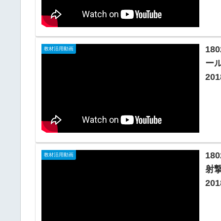
18
教材活用動画
ー
201
18
教材活用動画
射撃
201