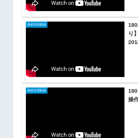
18
教材活用動画
り】
201
18
教材活用動画
操作