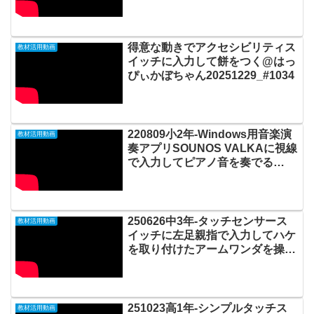
20200708_#480
得意な動きでアクセシビリティス
教材活用動画
イッチに入力して餅をつく@はっ
ぴぃかぼちゃん20251229_#1034
220809小2年-Windows用音楽演
教材活用動画
奏アプリSOUNOS VALKAに視線
で入力してピアノ音を奏でる
20220813_02#0732
250626中3年-タッチセンサース
教材活用動画
イッチに左足親指で入力してハケ
を取り付けたアームワンダを操作
しながら布用絵の具をスプラッシ
ュしてTシャツをデザインする
20250627_02#0992
251023高1年-シンプルタッチス
教材活用動画