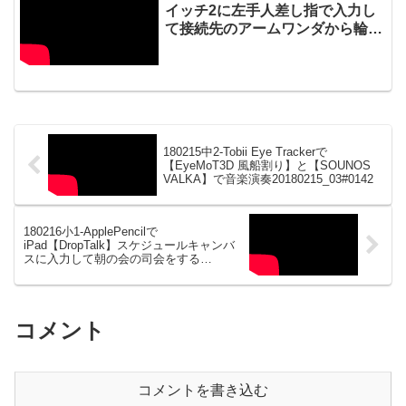
イッチ2に左手人差し指で入力し
て接続先のアームワンダから輪ゴ
ムを飛ばしてタイミングよく太鼓
を鳴らす20251030_02#1023
180215中2-Tobii Eye Trackerで
【EyeMoT3D 風船割り】と【SOUNOS
VALKA】で音楽演奏20180215_03#0142
180216小1-ApplePencilで
iPad【DropTalk】スケジュールキャンバ
スに入力して朝の会の司会をする
20180217_01#0144
コメント
コメントを書き込む