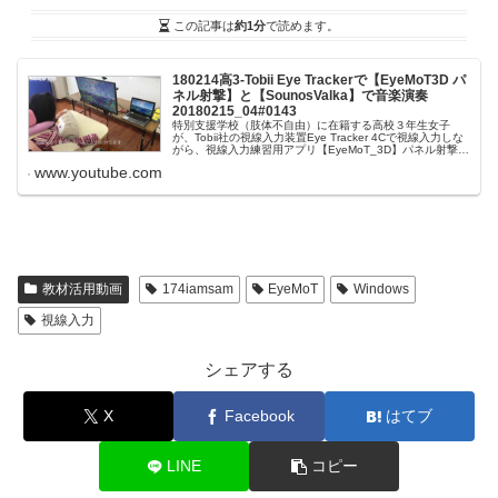
この記事は
約1分
で読めます。
180214高3-Tobii Eye Trackerで【EyeMoT3D パ
ネル射撃】と【SounosValka】で音楽演奏
20180215_04#0143
特別支援学校（肢体不自由）に在籍する高校３年生女子
が、Tobii社の視線入力装置Eye Tracker 4Cで視線入力しな
がら、視線入力練習用アプリ【EyeMoT_3D】パネル射撃ゲ
ームを楽しんだ後に、楽器演奏アプリ【SOUNOS VALK...
www.youtube.com
教材活用動画
174iamsam
EyeMoT
Windows
視線入力
シェアする
X
Facebook
はてブ
LINE
コピー