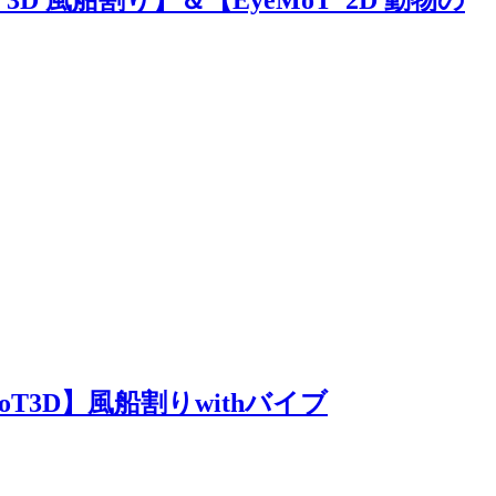
eMoT_3D 風船割り】＆【EyeMoT_2D 動物の
EyeMoT3D】風船割りwithバイブ