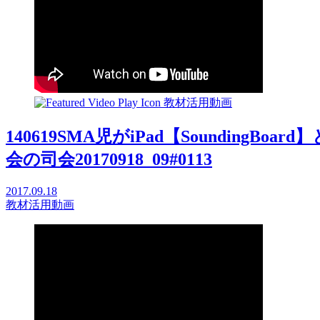
教材活用動画
140619SMA児がiPad【Sounding
会の司会20170918_09#0113
2017.09.18
教材活用動画