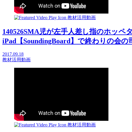
教材活用動画
140526SMA児が左手人差し指のホッ
iPad【SoundingBoard】で終わりの会の司会
2017.09.18
教材活用動画
教材活用動画