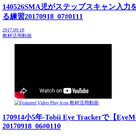
140526SMA児がステップスキャン
る練習20170918_07#0111
2017.09.18
教材活用動画
教材活用動画
170914小5年-Tobii Eye Trackerで
20170918_06#0110