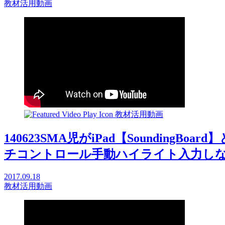
教材活用動画
教材活用動画
140623SMA児がiPad【Sounding
チコントロール手動ハイライト入力しながら文字
2017.09.18
教材活用動画