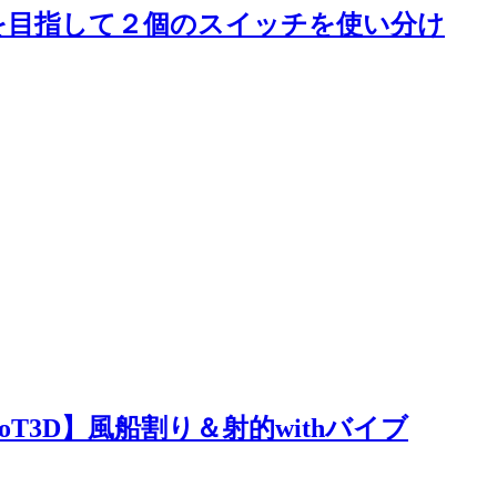
入力を目指して２個のスイッチを使い分け
【EyeMoT3D】風船割り＆射的withバイブ