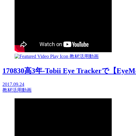
教材活用動画
170830高3年-Tobii Eye Trackerで【Eye
2017.09.24
教材活用動画