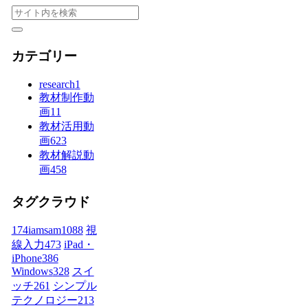
カテゴリー
research
1
教材制作動
画
11
教材活用動
画
623
教材解説動
画
458
タグクラウド
174iamsam
1088
視
線入力
473
iPad・
iPhone
386
Windows
328
スイ
ッチ
261
シンプル
テクノロジー
213