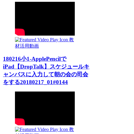
教
材活用動画
180216小1-ApplePencilで
iPad【DropTalk】スケジュールキ
ャンバスに入力して朝の会の司会
をする20180217_01#0144
教