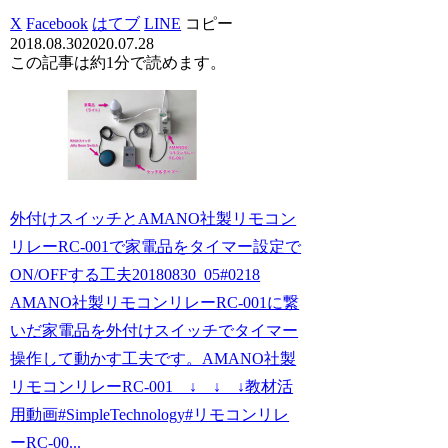
X
Facebook
はてブ
LINE
コピー
2018.08.30
2020.07.28
この記事は
約1分
で読めます。
外付けスイッチとAMANO社製リモコン
リレーRC-001で家電品をタイマー設定で
ON/OFFする工夫20180830_05#0218
AMANO社製リモコンリレーRC-001に繋
いだ家電品を外付けスイッチでタイマー
操作して動かす工夫です。AMANO社製
リモコンリレーRC-001 ↓ ↓ ↓教材活
用動画#SimpleTechnology#リモコンリレ
ーRC-00...