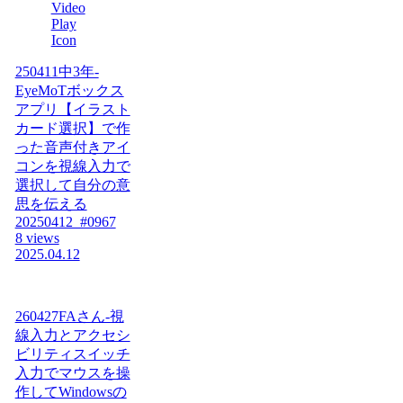
250411中3年-
EyeMoTボックス
アプリ【イラスト
カード選択】で作
った音声付きアイ
コンを視線入力で
選択して自分の意
思を伝える
20250412_#0967
8 views
2025.04.12
260427FAさん-視
線入力とアクセシ
ビリティスイッチ
入力でマウスを操
作してWindowsの