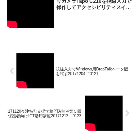
りカメラTapo C210を視線入力で
操作してアクセシビリティスイッ
チ入力で来訪者に水を掛ける
20260613_#1084
視線入力でWindows用DropTalkベータ版
を試す20171204_#0121
171120今津特別支援学校PTA主催第５回
保護者向けICT活用講座20171213_#0123