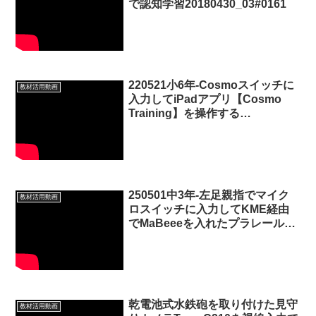
で認知学習20180430_03#0161
220521小6年-Cosmoスイッチに
教材活用動画
入力してiPadアプリ【Cosmo
Training】を操作する
20220522_03#0687
250501中3年-左足親指でマイク
教材活用動画
ロスイッチに入力してKME経由
でMaBeeeを入れたプラレール新
幹線をピタ止めする
20250502_#0974
乾電池式水鉄砲を取り付けた見守
教材活用動画