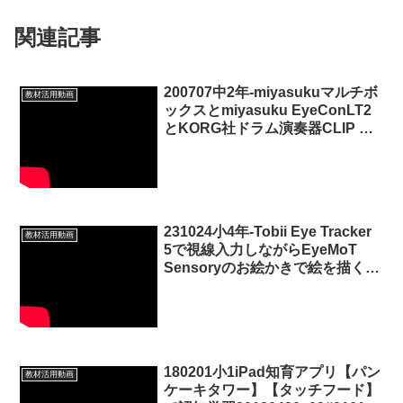
関連記事
200707中2年-miyasukuマルチボ
教材活用動画
ックスとmiyasuku EyeConLT2
とKORG社ドラム演奏器CLIP HIT
を利用して視線入力でドラム演奏
20200709_#481
231024小4年-Tobii Eye Tracker
教材活用動画
5で視線入力しながらEyeMoT
Sensoryのお絵かきで絵を描く
20231101_02#0892
180201小1iPad知育アプリ【パン
教材活用動画
ケーキタワー】【タッチフード】