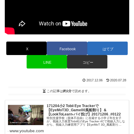
X
Facebook
はてブ
LINE
コピー
2017.12.06
2020.07.28
この記事は
約1分
で読めます。
171204小2 Tobii Eye Trackerで
【EyeMoT3D_Game00風船割り】＆
【LookToLearn-パイ投げ】20171206_#0122
特別支援学校（肢体不自由）に在籍する小学２年生女子
が、視線入力装置Tobii社のEye Tracker 4Cで視線入力しな
がら、視線入力練習用アプリ【EyeMoT 3D_風船割り
（Dinosaur）】【Look To Learn_Custa...
www.youtube.com