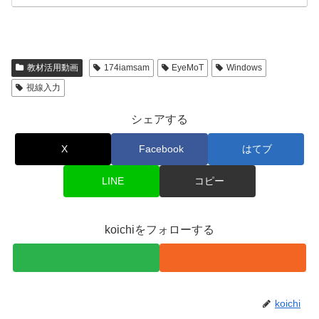
教材活用動画
174iamsam
EyeMoT
Windows
視線入力
シェアする
X
Facebook
はてブ
LINE
コピー
koichiをフォローする
koichi