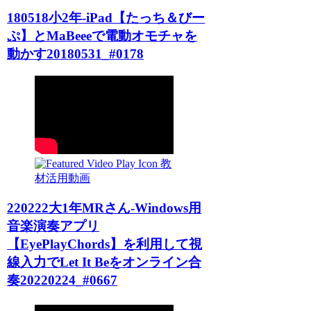
180518小2年-iPad【たっち＆びー
ぷ】とMaBeeeで電動オモチャを
動かす20180531_#0178
教
材活用動画
220222大1年MRさん-Windows用
音楽演奏アプリ
【EyePlayChords】を利用して視
線入力でLet It Beをオンライン合
奏20220224_#0667