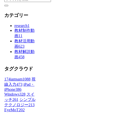
カテゴリー
research
1
教材制作動
画
11
教材活用動
画
623
教材解説動
画
458
タグクラウド
174iamsam
1088
視
線入力
473
iPad・
iPhone
386
Windows
328
スイ
ッチ
261
シンプル
テクノロジー
213
EyeMoT
202