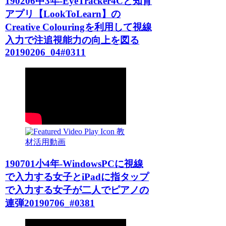
190206中3年-EyeTracker4Cと知育
アプリ【LookToLearn】の
Creative Colouringを利用して視線
入力で注追視能力の向上を図る
20190206_04#0311
教
材活用動画
190701小4年-WindowsPCに視線
で入力する女子とiPadに指タップ
で入力する女子が二人でピアノの
連弾20190706_#0381