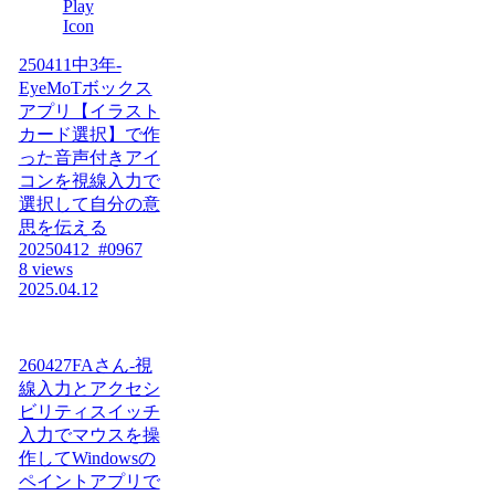
250411中3年-
EyeMoTボックス
アプリ【イラスト
カード選択】で作
った音声付きアイ
コンを視線入力で
選択して自分の意
思を伝える
20250412_#0967
8 views
2025.04.12
260427FAさん-視
線入力とアクセシ
ビリティスイッチ
入力でマウスを操
作してWindowsの
ペイントアプリで