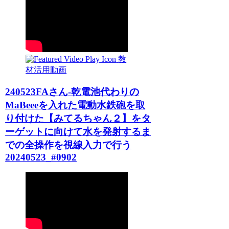
教
材活用動画
240523FAさん-乾電池代わりの
MaBeeeを入れた電動水鉄砲を取
り付けた【みてるちゃん２】をタ
ーゲットに向けて水を発射するま
での全操作を視線入力で行う
20240523_#0902