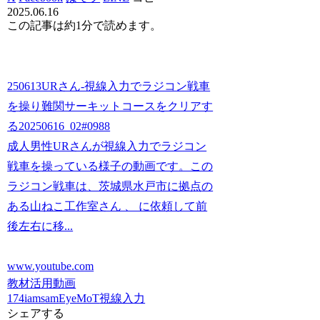
2025.06.16
この記事は
約1分
で読めます。
250613URさん-視線入力でラジコン戦車
を操り難関サーキットコースをクリアす
る20250616_02#0988
成人男性URさんが視線入力でラジコン
戦車を操っている様子の動画です。この
ラジコン戦車は、茨城県水戸市に拠点の
ある山ねこ工作室さん 、 に依頼して前
後左右に移...
www.youtube.com
教材活用動画
174iamsam
EyeMoT
視線入力
シェアする