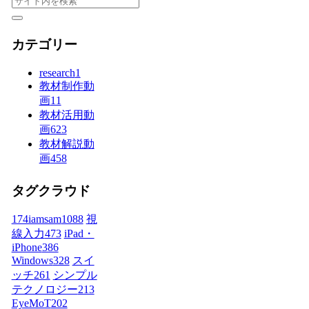
カテゴリー
research
1
教材制作動
画
11
教材活用動
画
623
教材解説動
画
458
タグクラウド
174iamsam
1088
視
線入力
473
iPad・
iPhone
386
Windows
328
スイ
ッチ
261
シンプル
テクノロジー
213
EyeMoT
202