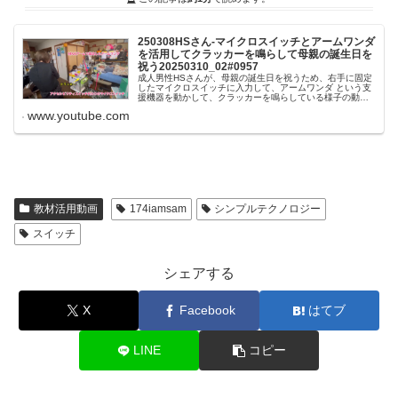
250308HSさん-マイクロスイッチとアームワンダ
を活用してクラッカーを鳴らして母親の誕生日を
祝う20250310_02#0957
成人男性HSさんが、母親の誕生日を祝うため、右手に固定
したマイクロスイッチに入力して、アームワンダ という支
援機器を動かして、クラッカーを鳴らしている様子の動画
です。この動画は2025年3月8日（土曜日）に熊本県熊本市
www.youtube.com
にある医療型特定短期....
教材活用動画
174iamsam
シンプルテクノロジー
スイッチ
シェアする
X
Facebook
はてブ
LINE
コピー