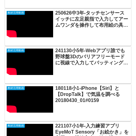
250626中3年-タッチセンサース
教材活用動画
イッチに左足親指で入力してアー
ムワンダを操作して布用絵の具を
着色した輪切りレンコンでスタン
ピングしてTシャツをデザインす
る20250628_#0993
241130小5年-Webアプリ誰でも
教材活用動画
野球盤3Dのバリアフリーモード
に視線で入力してバッティングす
る20241201_02#0942
180118小1-iPhone【Siri】と
教材活用動画
【DropTalk】で気温を調べる
20180430_01#0159
221107小1年-入力練習アプリ
教材活用動画
EyeMoT Sensory「お絵かき」を