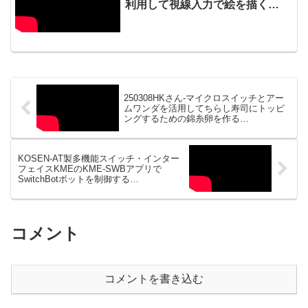
利用して視線入力で絵を描く
20221215_03#0792
250308HKさん-マイクロスイッチとアー
ムワンダを活用してちらし寿司にトッピ
ングするための錦糸卵を作る
20250310_01#0956
KOSEN-AT製多機能スイッチ・インター
フェイスKMEのKME-SWBアプリで
SwitchBotボットを制御する
20250318_#0958
コメント
コメントを書き込む