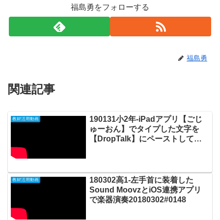
福島勇をフォローする
福島勇
関連記事
190131小2年-iPadアプリ【ごじ
教材活用動画
ゅーおん】でタイプした文字を
【DropTalk】にペーストして、
コミュニケーションキャンバスで
音声コンテンツを作る
20190203_01#0303
180302高1-左手首に装着した
教材活用動画
Sound MoovzとiOS連携アプリ
で楽器演奏20180302#0148