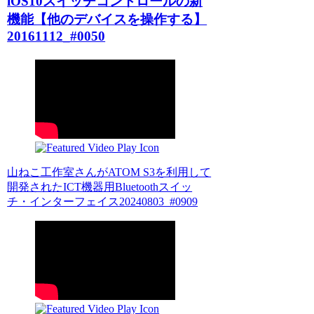
iOS10スイッチコントロールの新
機能【他のデバイスを操作する】
20161112_#0050
山ねこ工作室さんがATOM S3を利用して
開発されたICT機器用Bluetoothスイッ
チ・インターフェイス20240803_#0909