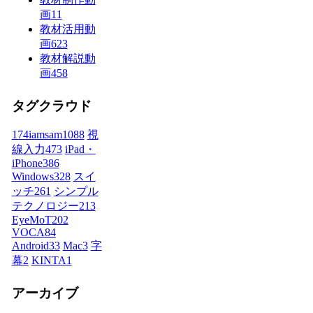
画
11
教材活用動
画
623
教材解説動
画
458
タグクラウド
174iamsam
1088
視
線入力
473
iPad・
iPhone
386
Windows
328
スイ
ッチ
261
シンプル
テクノロジー
213
EyeMoT
202
VOCA
84
Android
33
Mac
3
字
幕
2
KINTA
1
アーカイブ