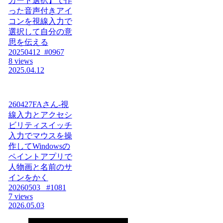
カード選択】で作
った音声付きアイ
コンを視線入力で
選択して自分の意
思を伝える
20250412_#0967
8 views
2025.04.12
260427FAさん-視
線入力とアクセシ
ビリティスイッチ
入力でマウスを操
作してWindowsの
ペイントアプリで
人物画と名前のサ
インをかく
20260503_ #1081
7 views
2026.05.03