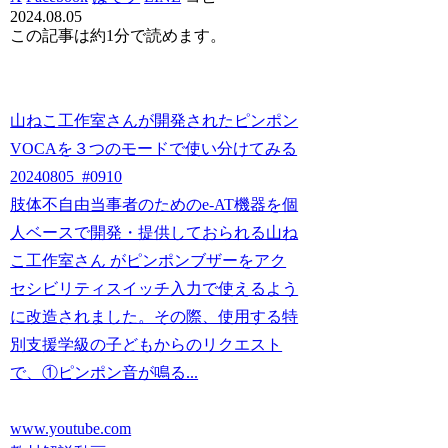
2024.08.05
この記事は
約1分
で読めます。
山ねこ工作室さんが開発されたピンポン
VOCAを３つのモードで使い分けてみる
20240805_#0910
肢体不自由当事者のためのe-AT機器を個
人ベースで開発・提供しておられる山ね
こ工作室さん がピンポンブザーをアク
セシビリティスイッチ入力で使えるよう
に改造されました。その際、使用する特
別支援学級の子どもからのリクエスト
で、①ピンポン音が鳴る...
www.youtube.com