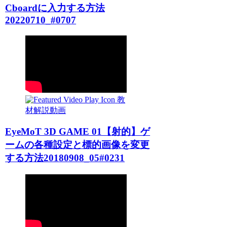
Cboardに入力する方法
20220710_#0707
教
材解説動画
EyeMoT 3D GAME 01【射的】ゲ
ームの各種設定と標的画像を変更
する方法20180908_05#0231