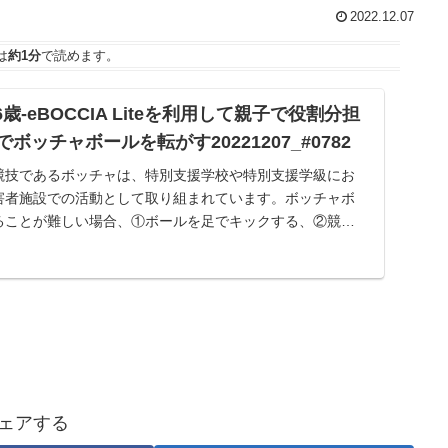
2022.12.07
は
約1分
で読めます。
6歳-eBOCCIA Liteを利用して親子で役割分担
ッチャボールを転がす20221207_#0782
競技であるボッチャは、特別支援学校や特別支援学級にお
害者施設での活動として取り組まれています。ボッチャボ
ることが難しい場合、①ボールを足でキックする、②競技
...
ェアする