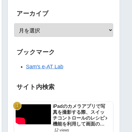
アーカイブ
ブックマーク
Sam's e-AT Lab
サイト内検索
iPadのカメラアプリで写
真を撮影する際、スイッ
チコントロールのレシピ
機能を利用して画面のど
こをタップしてもシャッ
12 views