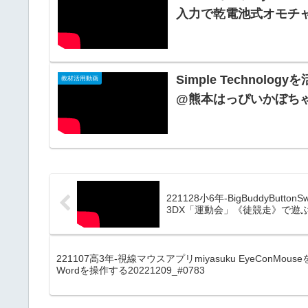
入力で乾電池式オモチャ扇
Simple Techno
教材活用動画
@熊本はっぴいかぼちゃん2
221128小6年-BigBuddyButt
3DX「運動会」《徒競走》で遊ぶ20
221107高3年-視線マウスアプリmiyasuku EyeConM
Wordを操作する20221209_#0783