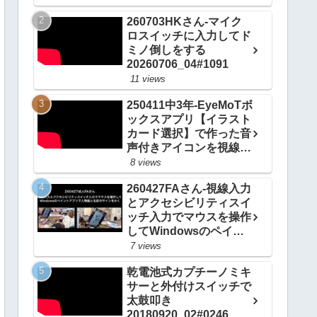
ターをきる方法
260703HKさん-マイク
20200924_#0514
ロスイッチに入力してド
ミノ倒しをする
20260706_04#1091
11 views
250411中3年-EyeMoTボ
ックスアプリ【イラスト
カード選択】で作った音
声付きアイコンを視線入
力で選択して自分の意思
8 views
を伝える
260427FAさん-視線入力
20250412_#0967
とアクセシビリティスイ
ッチ入力でマウスを操作
してWindowsのペイン
トアプリで人物画と名前
7 views
のサインをかく
乾電池式カプチーノミキ
20260503_ #1081
サーと外付けスイッチで
太鼓叩き
20180920_02#0246