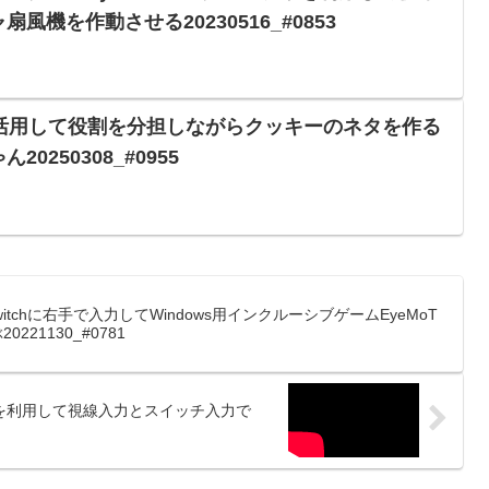
風機を作動させる20230516_#0853
logyを活用して役割を分担しながらクッキーのネタを作る
0250308_#0955
onSwitchに右手で入力してWindows用インクルーシブゲームEyeMoT
221130_#0781
ouseを利用して視線入力とスイッチ入力で