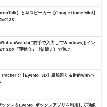
DropTalk】とAIスピーカー【Google Home Mini】
#0128
ddyButtonSwitchに右手で入力してWindows用イン
MoT 3DX「運動会」《徒競走》で遊ぶ
Eye Trackerで【EyeMoT3D】風船割り＆射的withバ
6
oTボックス＆EyeMoTボックスアプリを利用して視線