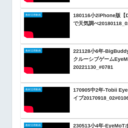
180116小2iPhone版【
教材活用動画
で天気調べ20180118_02
221128小6年-BigBu
教材活用動画
クルーシブゲームEye
20221130_#0781
170905中2年-Tobii 
教材活用動画
イブ20170918_02#010
230513小4年-EyeM
教材活用動画