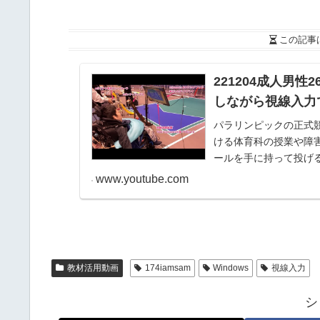
この記事
221204成人男性2
しながら視線入力でボ
パラリンピックの正式
ける体育科の授業や障
ールを手に持って投げ
アシスタントのサポートを
www.youtube.com
教材活用動画
174iamsam
Windows
視線入力
シ