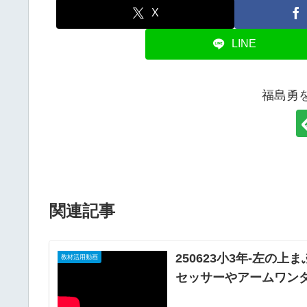
X
LINE
福島勇
関連記事
250623小3年-左の上
教材活用動画
セッサーやアームワンダを