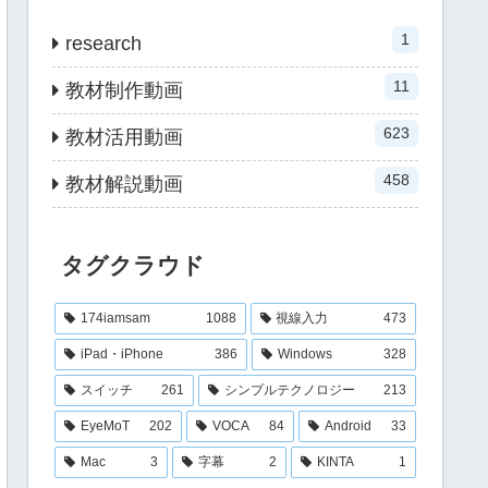
1
research
11
教材制作動画
623
教材活用動画
458
教材解説動画
タグクラウド
174iamsam
1088
視線入力
473
iPad・iPhone
386
Windows
328
スイッチ
261
シンプルテクノロジー
213
EyeMoT
202
VOCA
84
Android
33
Mac
3
字幕
2
KINTA
1