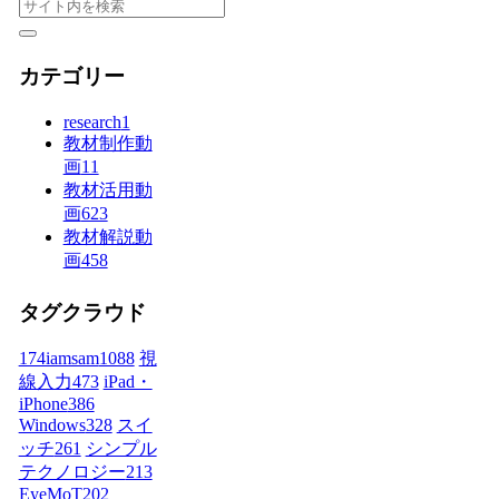
カテゴリー
research
1
教材制作動
画
11
教材活用動
画
623
教材解説動
画
458
タグクラウド
174iamsam
1088
視
線入力
473
iPad・
iPhone
386
Windows
328
スイ
ッチ
261
シンプル
テクノロジー
213
EyeMoT
202