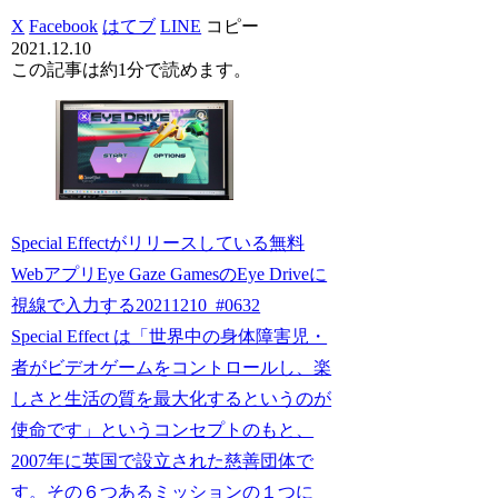
X
Facebook
はてブ
LINE
コピー
2021.12.10
この記事は
約1分
で読めます。
Special Effectがリリースしている無料
WebアプリEye Gaze GamesのEye Driveに
視線で入力する20211210_#0632
Special Effect は「世界中の身体障害児・
者がビデオゲームをコントロールし、楽
しさと生活の質を最大化するというのが
使命です」というコンセプトのもと、
2007年に英国で設立された慈善団体で
す。その６つあるミッションの１つに