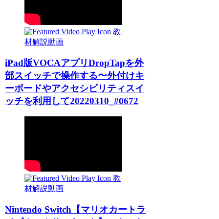
教
材解説動画
iPad版VOCAアプリDropTapを外
部スイッチで操作する〜外付けキ
ーボードやアクセシビリティスイ
ッチを利用して20220310_#0672
教
材解説動画
Nintendo Switch【マリオカートラ