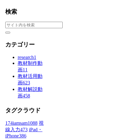
検索
カテゴリー
research
1
教材制作動
画
11
教材活用動
画
623
教材解説動
画
458
タグクラウド
174iamsam
1088
視
線入力
473
iPad・
iPhone
386