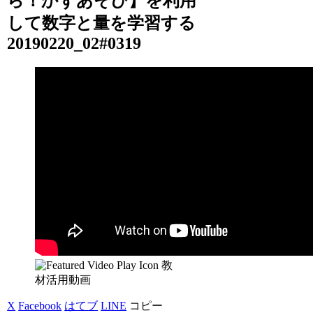
ら！かずあそび】を利用
して数字と量を学習する
20190220_02#0319
教
材活用動画
X
Facebook
はてブ
LINE
コピー