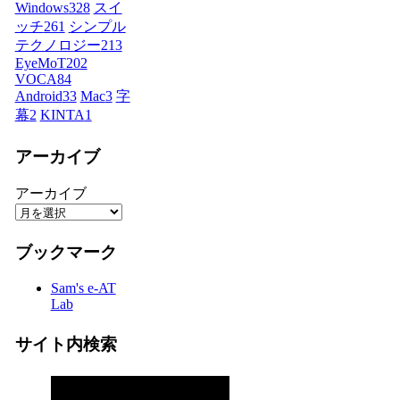
Windows
328
スイ
ッチ
261
シンプル
テクノロジー
213
EyeMoT
202
VOCA
84
Android
33
Mac
3
字
幕
2
KINTA
1
アーカイブ
アーカイブ
ブックマーク
Sam's e-AT
Lab
サイト内検索