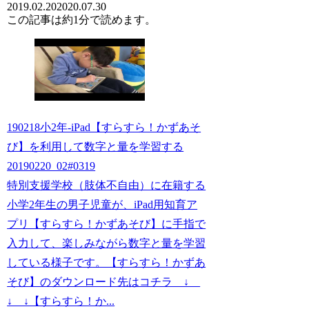
2019.02.20
2020.07.30
この記事は
約1分
で読めます。
190218小2年-iPad【すらすら！かずあそ
び】を利用して数字と量を学習する
20190220_02#0319
特別支援学校（肢体不自由）に在籍する
小学2年生の男子児童が、iPad用知育ア
プリ【すらすら！かずあそび】に手指で
入力して、楽しみながら数字と量を学習
している様子です。【すらすら！かずあ
そび】のダウンロード先はコチラ ↓
↓ ↓【すらすら！か...