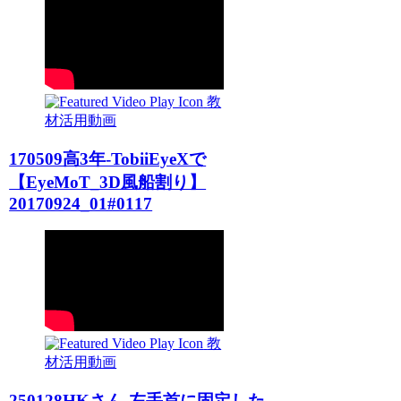
教
材活用動画
170509高3年-TobiiEyeXで
【EyeMoT_3D風船割り】
20170924_01#0117
教
材活用動画
250128HKさん-左手首に固定した