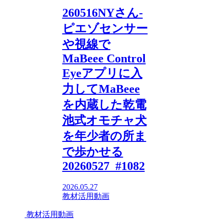
260516NYさん-
ピエゾセンサー
や視線で
MaBeee Control
Eyeアプリに入
力してMaBeee
を内蔵した乾電
池式オモチャ犬
を年少者の所ま
で歩かせる
20260527_#1082
2026.05.27
教材活用動画
教材活用動画