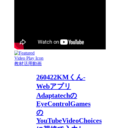
教材活用動画
260422KMくん-
Webアプリ
Adaptatechの
EyeControlGames
の
YouTubeVideoChoices