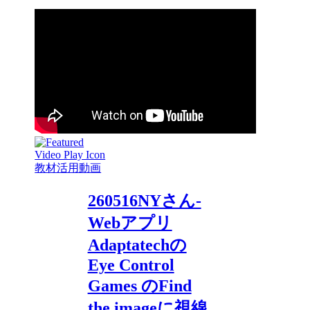
教材活用動画
260516NYさん-
Webアプリ
Adaptatechの
Eye Control
Games のFind
the imageに視線