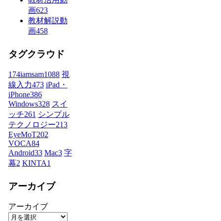
画
623
教材解説動
画
458
タグクラウド
174iamsam
1088
視
線入力
473
iPad・
iPhone
386
Windows
328
スイ
ッチ
261
シンプル
テクノロジー
213
EyeMoT
202
VOCA
84
Android
33
Mac
3
字
幕
2
KINTA
1
アーカイブ
アーカイブ