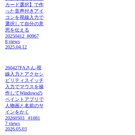
カード選択】で作
った音声付きアイ
コンを視線入力で
選択して自分の意
思を伝える
20250412_#0967
8 views
2025.04.12
260427FAさん-視
線入力とアクセシ
ビリティスイッチ
入力でマウスを操
作してWindowsの
ペイントアプリで
人物画と名前のサ
インをかく
20260503_ #1081
7 views
2026.05.03