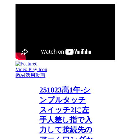
教材活用動画
251023高1年-シ
ンプルタッチ
スイッチ2に左
手人差し指で入
力して接続先の