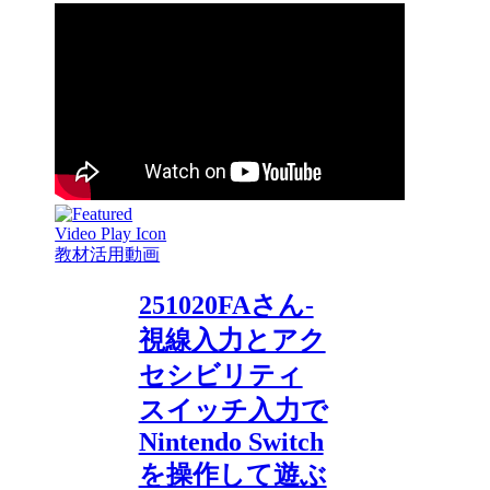
教材活用動画
251020FAさん-
視線入力とアク
セシビリティ
スイッチ入力で
Nintendo Switch
を操作して遊ぶ