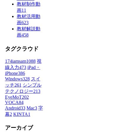
教材制作動
画
11
教材活用動
画
623
教材解説動
画
458
タグクラウド
174iamsam
1088
視
線入力
473
iPad・
iPhone
386
Windows
328
スイ
ッチ
261
シンプル
テクノロジー
213
EyeMoT
202
VOCA
84
Android
33
Mac
3
字
幕
2
KINTA
1
アーカイブ