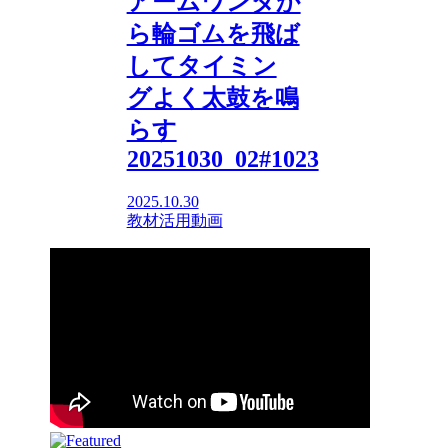
アームワンダか
ら輪ゴムを飛ば
してタイミン
グよく太鼓を鳴
らす
20251030_02#1023
2025.10.30
教材活用動画