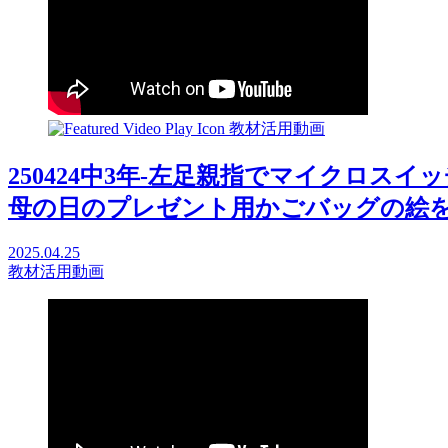
教材活用動画
250424中3年-左足親指でマイクロス
母の日のプレゼント用かごバッグの絵を描く
2025.04.25
教材活用動画