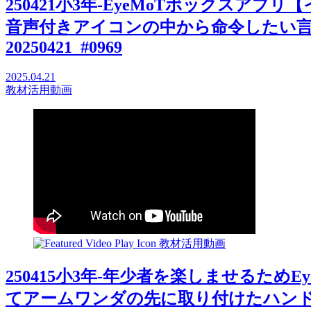
250421小3年-EyeMoTボックスアフ
音声付きアイコンの中から命令したい言
20250421_#0969
2025.04.21
教材活用動画
教材活用動画
250415小3年-年少者を楽しませるためE
てアームワンダの先に取り付けたハンドベル