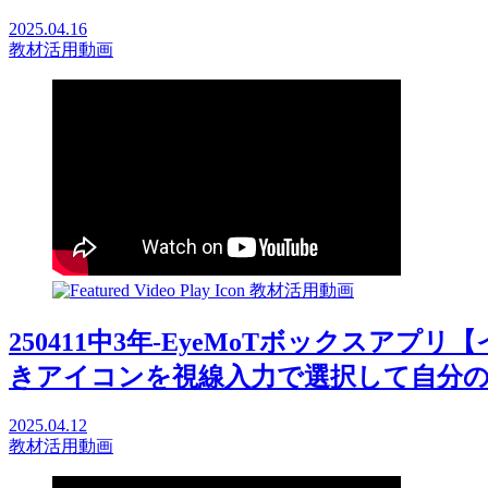
2025.04.16
教材活用動画
教材活用動画
250411中3年-EyeMoTボックスアフ
きアイコンを視線入力で選択して自分の意思を
2025.04.12
教材活用動画