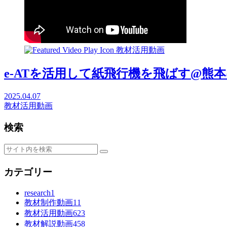
教材活用動画
e-ATを活用して紙飛行機を飛ばす@熊本はっひ
2025.04.07
教材活用動画
検索
カテゴリー
research
1
教材制作動画
11
教材活用動画
623
教材解説動画
458