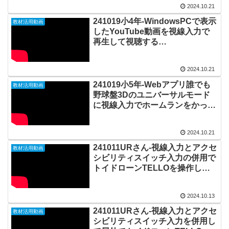
2024.10.21
241019小4年-WindowsPCで表示
教材活用動画
したYouTube動画を視線入力で
再生して視聴する
20241021_02#0936
2024.10.21
241019小5年-Webアプリ誰でも
教材活用動画
野球盤3Dのユニバーサルモード
に視線入力でホームランをかっ飛
ばす20241021_01#0935
2024.10.21
241011URさん-視線入力とアクセ
教材活用動画
シビリティスイッチ入力の併用で
トイドローンTELLOを操作して
リアル風船割り
20241013_02#0934
2024.10.13
241011URさん-視線入力とアクセ
教材活用動画
シビリティスイッチ入力を併用し