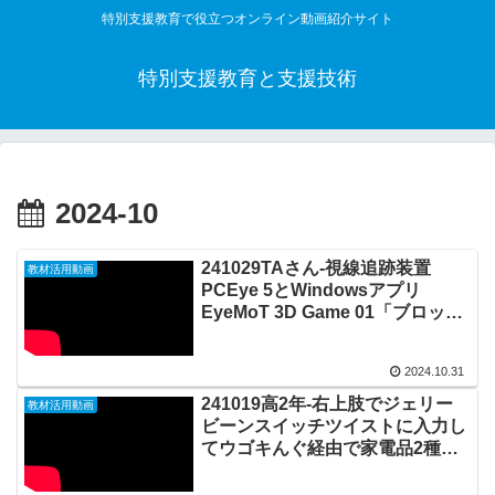
特別支援教育で役立つオンライン動画紹介サイト
特別支援教育と支援技術
2024-10
241029TAさん-視線追跡装置
教材活用動画
PCEye 5とWindowsアプリ
EyeMoT 3D Game 01「ブロック
くずし」を利用して視線入力で遊
ぶ20241031_#0938
2024.10.31
241019高2年-右上肢でジェリー
教材活用動画
ビーンスイッチツイストに入力し
てウゴキんぐ経由で家電品2種を
作動させて、そのフィードバック
を楽しむ20241021_03#0937