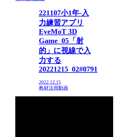
221107小1年-入
力練習アプリ
EyeMoT 3D
Game_05「射
的」に視線で入
力する
20221215_02#0791
2022.12.15
教材活用動画