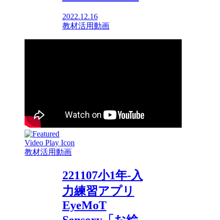
2022.12.16
教材活用動画
教材活用動画
221107小1年-入
力練習アプリ
EyeMoT
Sensory「お絵