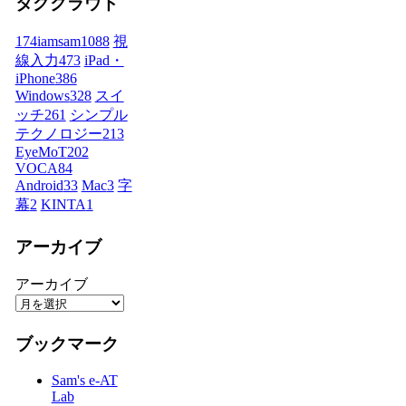
タグクラウド
174iamsam
1088
視
線入力
473
iPad・
iPhone
386
Windows
328
スイ
ッチ
261
シンプル
テクノロジー
213
EyeMoT
202
VOCA
84
Android
33
Mac
3
字
幕
2
KINTA
1
アーカイブ
アーカイブ
ブックマーク
Sam's e-AT
Lab