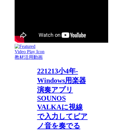
教材活用動画
221213小4年-
Windows用楽器
演奏アプリ
SOUNOS
VALKAに視線
で入力してピア
ノ音を奏でる