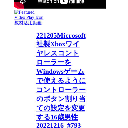
教材活用動画
221205Microsoft
社製Xboxワイ
ヤレスコント
ローラーを
Windowsゲーム
で使えるように
コントローラー
のボタン割り当
ての設定を変更
する16歳男性
20221216_#793