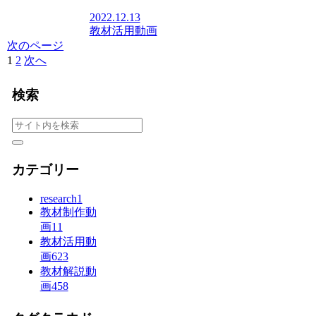
2022.12.13
教材活用動画
次のページ
1
2
次へ
検索
カテゴリー
research
1
教材制作動
画
11
教材活用動
画
623
教材解説動
画
458