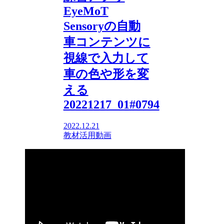
EyeMoT
Sensoryの自動
車コンテンツに
視線で入力して
車の色や形を変
える
20221217_01#0794
2022.12.21
教材活用動画