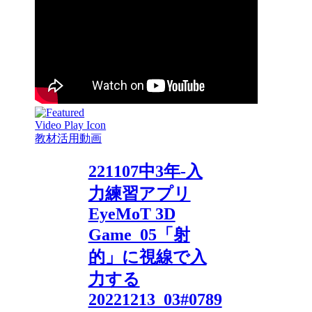
教材活用動画
221107中3年-入
力練習アプリ
EyeMoT 3D
Game_05「射
的」に視線で入
力する
20221213_03#0789