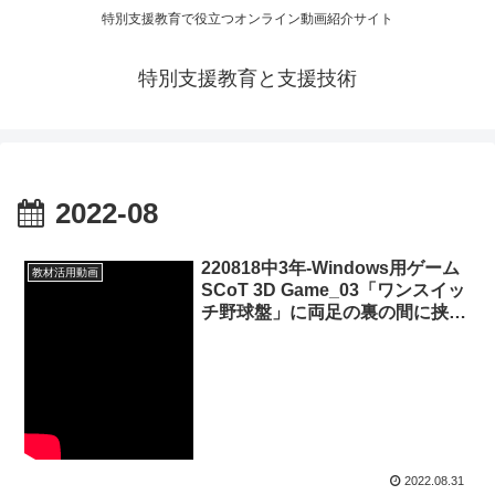
特別支援教育で役立つオンライン動画紹介サイト
特別支援教育と支援技術
2022-08
220818中3年-Windows用ゲーム
教材活用動画
SCoT 3D Game_03「ワンスイッ
チ野球盤」に両足の裏の間に挟む
ように固定したPPSスイッチの空
気圧センサーで入力する
20220831_#0743
2022.08.31