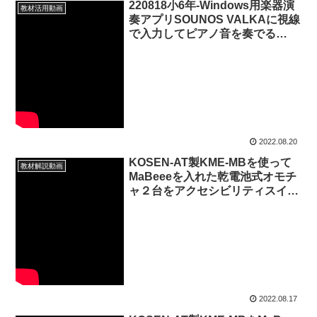
220818小6年-Windows用楽器演
教材活用動画
奏アプリSOUNOS VALKAに視線
で入力してピアノ音を奏でる
20220820_01#0736
2022.08.20
KOSEN-AT製KME-MBを使って
教材解説動画
MaBeeeを入れた乾電池式オモチ
ャ２台をアクセシビリティスイッ
チ入力で競走させる
20220817_02#0735
2022.08.17