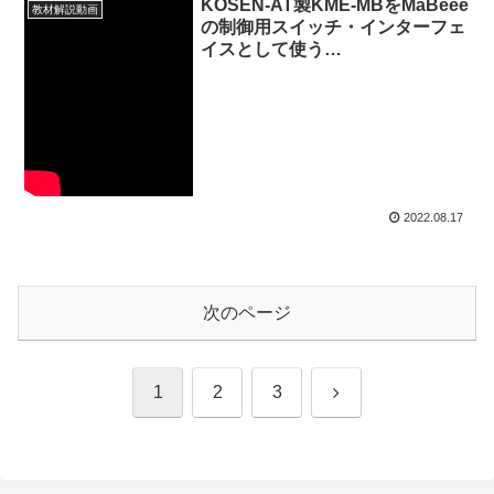
KOSEN-AT製KME-MBをMaBeee
教材解説動画
の制御用スイッチ・インターフェ
イスとして使う
20220817_01#0734
2022.08.17
次のページ
次
1
2
3
へ