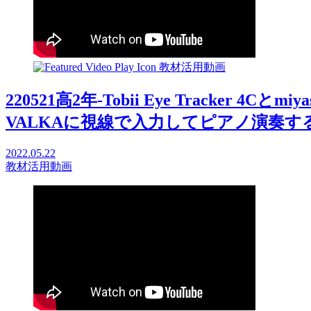
教材活用動画
220521高2年-Tobii Eye Tracker 4Cと
VALKAに視線で入力してピアノ演奏する202
2022.05.22
教材活用動画