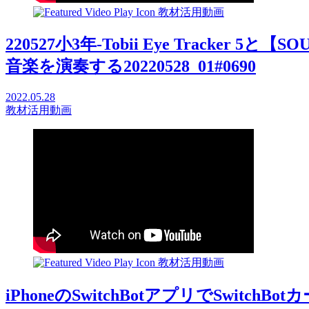
教材活用動画
220527小3年-Tobii Eye Tracker 
音楽を演奏する20220528_01#0690
2022.05.28
教材活用動画
教材活用動画
iPhoneのSwitchBotアプリでSwitchBo