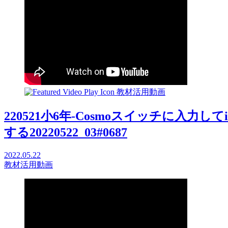
教材活用動画
220521小6年-Cosmoスイッチに入力してiP
する20220522_03#0687
2022.05.22
教材活用動画