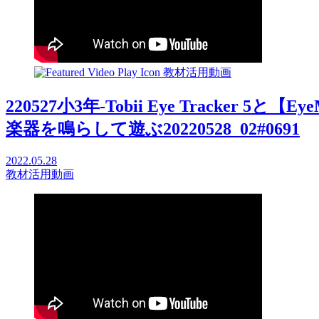
教材活用動画
220527小3年-Tobii Eye Tracker 5
楽器を鳴らして遊ぶ20220528_02#0691
2022.05.28
教材活用動画