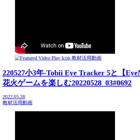
教材活用動画
220527小3年-Tobii Eye Tracker 5
花火ゲームを楽しむ20220528_03#0692
2022.05.28
教材活用動画