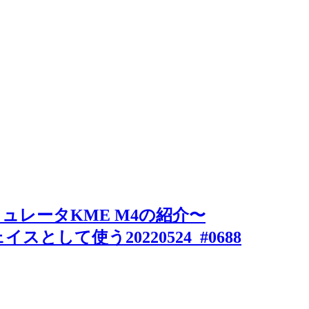
ミュレータKME M4の紹介〜
スとして使う20220524_#0688