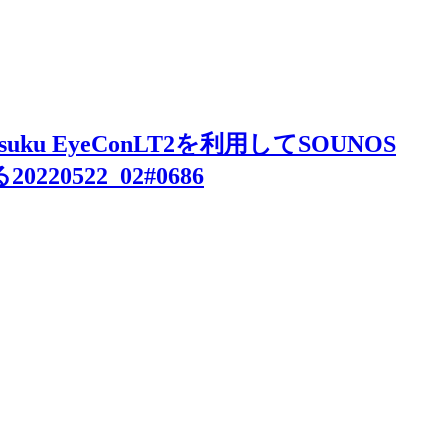
miyasuku EyeConLT2を利用してSOUNOS
20522_02#0686