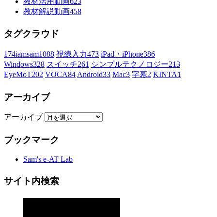
教材活用動画
623
教材解説動画
458
タグクラウド
174iamsam
1088
視線入力
473
iPad・iPhone
386
Windows
328
スイッチ
261
シンプルテクノロジー
213
EyeMoT
202
VOCA
84
Android
33
Mac
3
字幕
2
KINTA
1
アーカイブ
アーカイブ
ブックマーク
Sam's e-AT Lab
サイト内検索