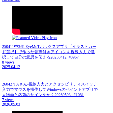
250411中3年-EyeMoTボックスアプリ【イラストカー
ド選択】で作った音声付きアイコンを視線入力で選
択して自分の意思を伝える20250412_#0967
8 views
2025.04.12
260427FAさん-視線入力とアクセシビリティスイッチ
入力でマウスを操作してWindowsのペイントアプリで
人物画と名前のサインをかく20260503_ #1081
7 views
2026.05.03