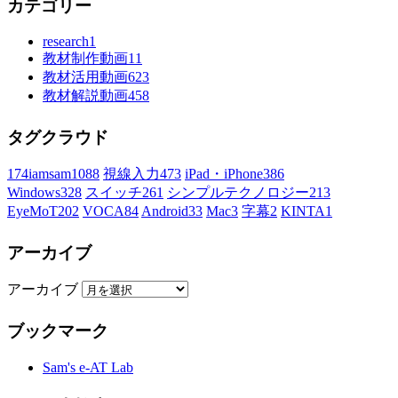
カテゴリー
research
1
教材制作動画
11
教材活用動画
623
教材解説動画
458
タグクラウド
174iamsam
1088
視線入力
473
iPad・iPhone
386
Windows
328
スイッチ
261
シンプルテクノロジー
213
EyeMoT
202
VOCA
84
Android
33
Mac
3
字幕
2
KINTA
1
アーカイブ
アーカイブ
ブックマーク
Sam's e-AT Lab