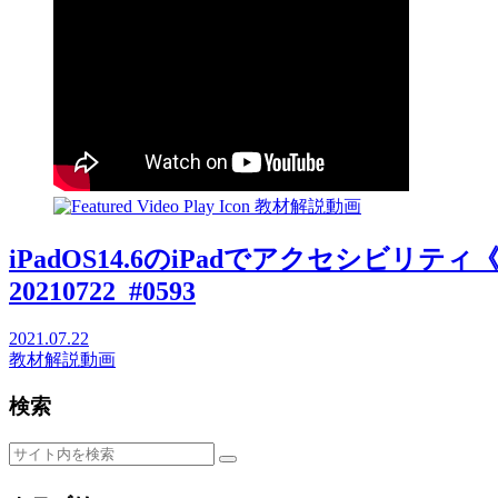
教材解説動画
iPadOS14.6のiPadでアクセシビ
20210722_#0593
2021.07.22
教材解説動画
検索