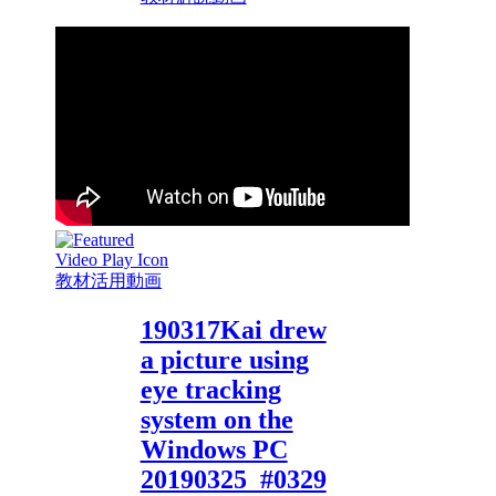
教材活用動画
190317Kai drew
a picture using
eye tracking
system on the
Windows PC
20190325_#0329