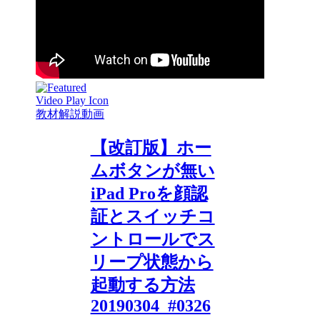
教材解説動画
【改訂版】ホー
ムボタンが無い
iPad Proを顔認
証とスイッチコ
ントロールでス
リープ状態から
起動する方法
20190304_#0326