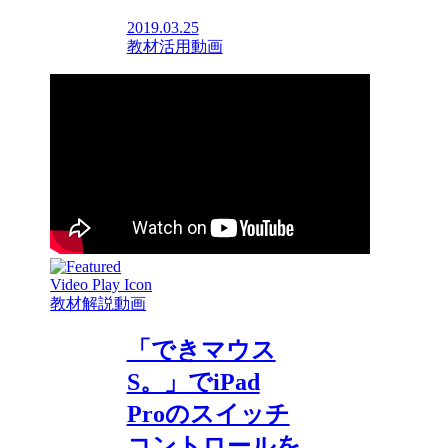
2019.03.25
教材活用動画
教材解説動画
「できマウス
S。」でiPad
Proのスイッチ
コントロールを