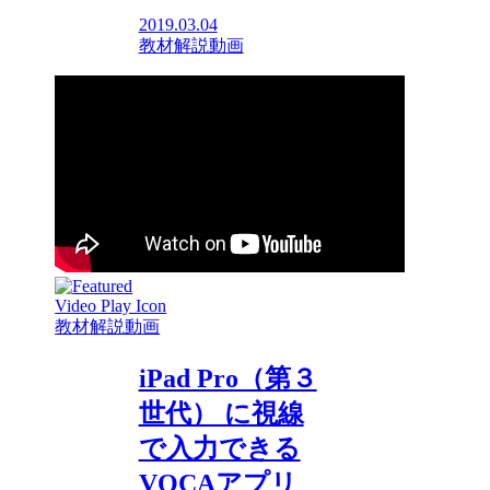
2019.03.04
教材解説動画
教材解説動画
iPad Pro（第３
世代） に視線
で入力できる
VOCAアプリ