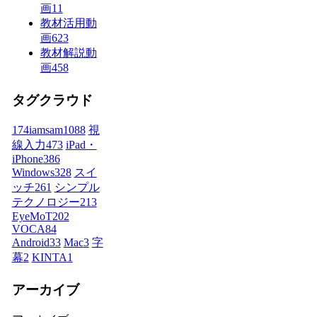
画
11
教材活用動
画
623
教材解説動
画
458
タグクラウド
174iamsam
1088
視
線入力
473
iPad・
iPhone
386
Windows
328
スイ
ッチ
261
シンプル
テクノロジー
213
EyeMoT
202
VOCA
84
Android
33
Mac
3
字
幕
2
KINTA
1
アーカイブ