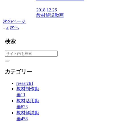
2018.12.26
教材解説動画
次のページ
1
2
次へ
検索
カテゴリー
research
1
教材制作動
画
11
教材活用動
画
623
教材解説動
画
458