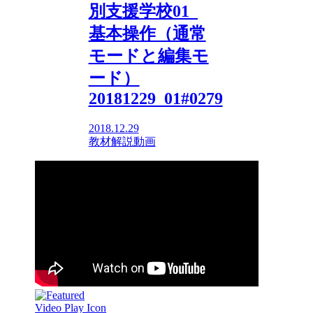
別支援学校01_
基本操作（通常
モードと編集モ
ード）
20181229_01#0279
2018.12.29
教材解説動画