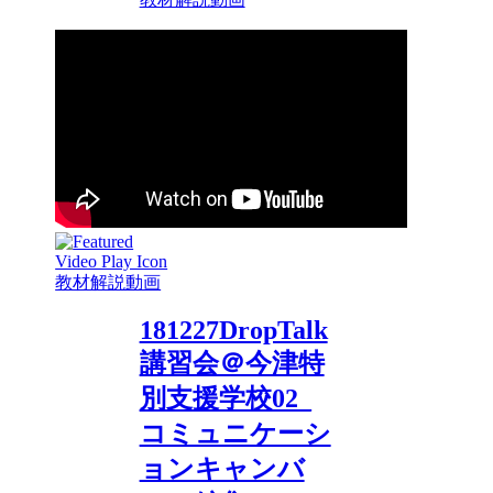
教材解説動画
181227DropTalk
講習会＠今津特
別支援学校02_
コミュニケーシ
ョンキャンバ