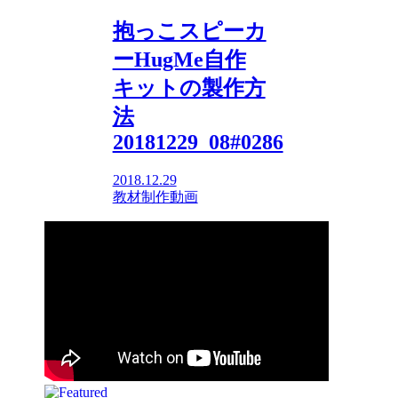
抱っこスピーカ
ーHugMe自作
キットの製作方
法
20181229_08#0286
2018.12.29
教材制作動画