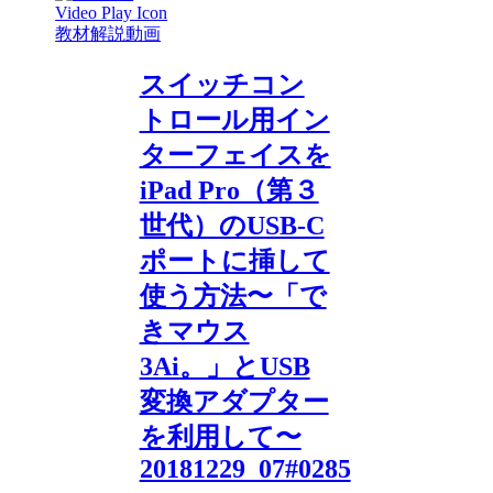
教材解説動画
スイッチコン
トロール用イン
ターフェイスを
iPad Pro（第３
世代）のUSB-C
ポートに挿して
使う方法〜「で
きマウス
3Ai。」とUSB
変換アダプター
を利用して〜
20181229_07#0285