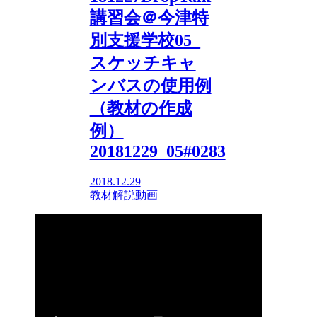
講習会＠今津特
別支援学校05_
スケッチキャ
ンバスの使用例
（教材の作成
例）
20181229_05#0283
2018.12.29
教材解説動画