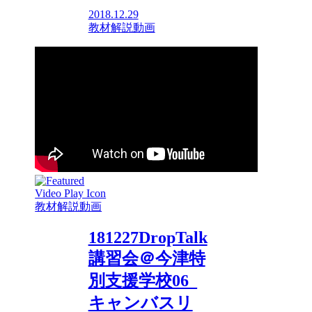
2018.12.29
教材解説動画
教材解説動画
181227DropTalk
講習会＠今津特
別支援学校06_
キャンバスリ