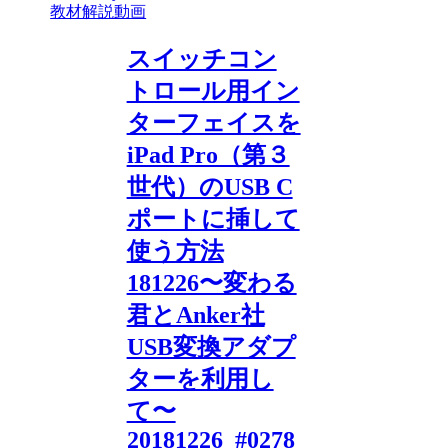
教材解説動画
スイッチコン
トロール用イン
ターフェイスを
iPad Pro（第３
世代）のUSB C
ポートに挿して
使う方法
181226〜変わる
君とAnker社
USB変換アダプ
ターを利用し
て〜
20181226_#0278