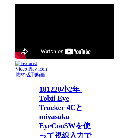
教材活用動画
181220小2年-
Tobii Eye
Tracker 4Cと
miyasuku
EyeConSWを使
って視線入力で