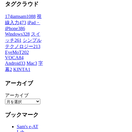
タグクラウド
174iamsam
1088
視
線入力
473
iPad・
iPhone
386
Windows
328
スイ
ッチ
261
シンプル
テクノロジー
213
EyeMoT
202
VOCA
84
Android
33
Mac
3
字
幕
2
KINTA
1
アーカイブ
アーカイブ
ブックマーク
Sam's e-AT
Lab