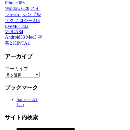
iPhone
386
Windows
328
スイ
ッチ
261
シンプル
テクノロジー
213
EyeMoT
202
VOCA
84
Android
33
Mac
3
字
幕
2
KINTA
1
アーカイブ
アーカイブ
ブックマーク
Sam's e-AT
Lab
サイト内検索