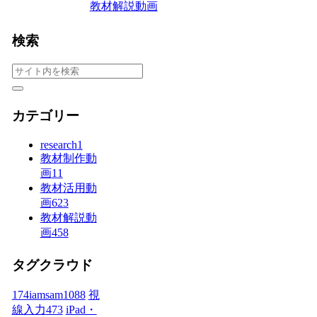
教材解説動画
検索
カテゴリー
research
1
教材制作動
画
11
教材活用動
画
623
教材解説動
画
458
タグクラウド
174iamsam
1088
視
線入力
473
iPad・