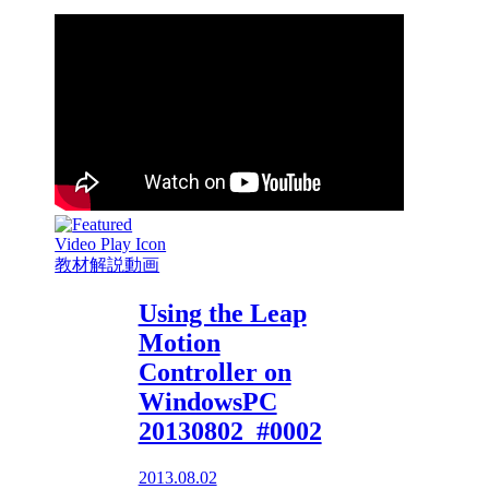
教材解説動画
Using the Leap
Motion
Controller on
WindowsPC
20130802_#0002
2013.08.02