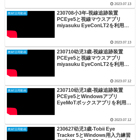
2023.07.13
20230713_02#0877
230708小3年-視線追跡装置
教材活用動画
PCEye5と視線マウスアプリ
miyasuku EyeConLT2を利用し
てLook Labに視線で入力しなが
らマウス操作を学ぶ
2023.07.13
20230713_01#0876
230710幼児3歳-視線追跡装置
教材活用動画
PCEye5と視線マウスアプリ
miyasuku EyeConLT2を利用し
てLook Labに視線で入力しなが
らマウス操作を学ぶ
2023.07.12
20230712_02#0875
230710幼児3歳-視線追跡装置
教材活用動画
PCEye5とWindowsアプリ
EyeMoTボックスアプリを利用し
て乾電池式光る扇風機オモチャを
視線入力で動かす
2023.07.12
20230712_01#0874
230627幼児3歳-Tobii Eye
教材活用動画
Tracker 5とWindows用入力練習