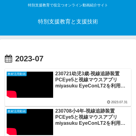
特別支援教育で役立つオンライン動画紹介サイト
特別支援教育と支援技術
2023-07
230721幼児3歳-視線追跡装置
教材活用動画
PCEye5と視線マウスアプリ
miyasuku EyeConLT2を利用し
てLook Labに視線で入力して遊
ぶ20230731_#0878
2023.07.31
230708小4年-視線追跡装置
教材活用動画
PCEye5と視線マウスアプリ
miyasuku EyeConLT2を利用し
てLook Labに視線で入力しなが
らマウス操作を学ぶ