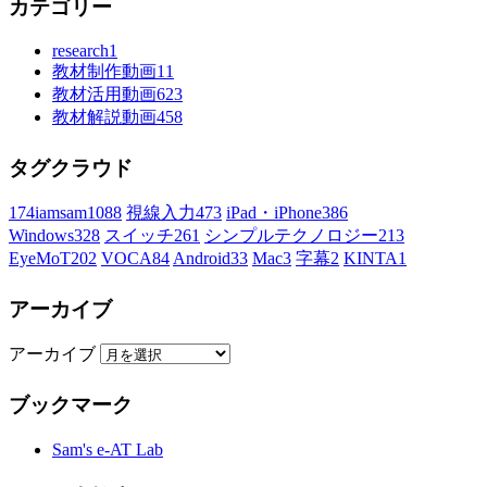
カテゴリー
research
1
教材制作動画
11
教材活用動画
623
教材解説動画
458
タグクラウド
174iamsam
1088
視線入力
473
iPad・iPhone
386
Windows
328
スイッチ
261
シンプルテクノロジー
213
EyeMoT
202
VOCA
84
Android
33
Mac
3
字幕
2
KINTA
1
アーカイブ
アーカイブ
ブックマーク
Sam's e-AT Lab