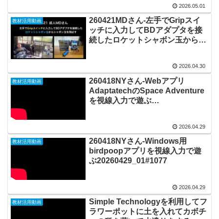
2026.05.01
260421MDさん-左手でGripスイ
教材活用動画
ッチに入力してBDアダプタを接
続したロケットシャボン玉からシ
ャボン玉を飛ばす
20260430_#1079
2026.04.30
260418NYさん-Webアプリ
教材活用動画
AdaptatechのSpace Adventure
を視線入力で遊ぶ
20260429_02#1078
2026.04.29
260418NYさん-Windows用
教材活用動画
birdpoopアプリを視線入力で遊
ぶ20260429_01#1077
2026.04.29
Simple Technologyを利用してフ
教材活用動画
ラワーポットに土を入れてカボチ