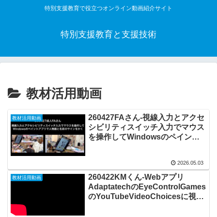
特別支援教育で役立つオンライン動画紹介サイト
特別支援教育と支援技術
教材活用動画
260427FAさん-視線入力とアクセ
教材活用動画
シビリティスイッチ入力でマウス
を操作してWindowsのペイント
アプリで人物画と名前のサインを
かく20260503_ #1081
2026.05.03
260422KMくん-Webアプリ
教材活用動画
AdaptatechのEyeControlGames
のYouTubeVideoChoicesに視線
で入力して好きな動画を再生して
視聴する20260501_#1080