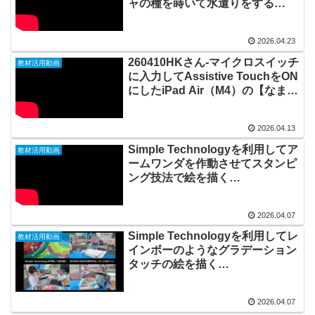
ャの種を蒔いて水遣りをする
20260423_#1076
2026.04.23
260410HKさん-マイクロスイッチ
教材活用動画
に入力してAssistive TouchをON
にしたiPad Air（M4）の【なまち
ゅーけい】アプリで集合写真を撮
る20260413_#1075
2026.04.13
Simple Technologyを利用してア
教材活用動画
ームワンダを作動させてスタンピ
ング技法で絵を描く
20260407_03#1074
2026.04.07
Simple Technologyを利用してレ
教材活用動画
インボーのようなグラデーション
タッチの絵を描く
20260407_02#1073
2026.04.07