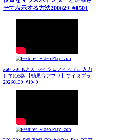
せて表示する方法200829_#0501
260120HKさん-マイクロスイッチに入力
してiOS版【効果音アプリ】でイタズラ
20260130_#1040