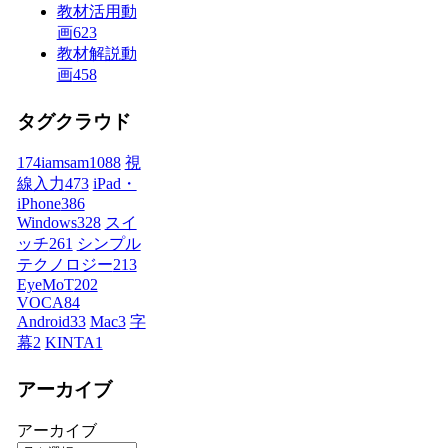
教材活用動
画
623
教材解説動
画
458
タグクラウド
174iamsam
1088
視
線入力
473
iPad・
iPhone
386
Windows
328
スイ
ッチ
261
シンプル
テクノロジー
213
EyeMoT
202
VOCA
84
Android
33
Mac
3
字
幕
2
KINTA
1
アーカイブ
アーカイブ