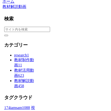
ホーム
教材解説動画
検索
カテゴリー
research
1
教材制作動
画
11
教材活用動
画
623
教材解説動
画
458
タグクラウド
174iamsam
1088
視