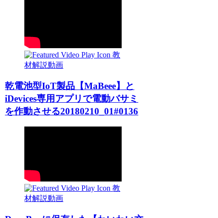
教
材解説動画
乾電池型IoT製品【MaBeee】と
iDevices専用アプリで電動バサミ
を作動させる20180210_01#0136
教
材解説動画