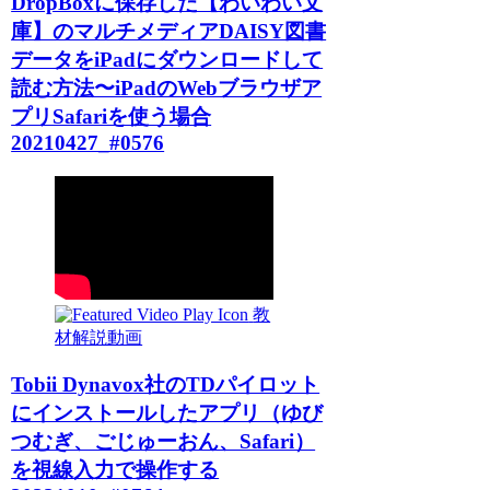
DropBoxに保存した【わいわい文
庫】のマルチメディアDAISY図書
データをiPadにダウンロードして
読む方法〜iPadのWebブラウザア
プリSafariを使う場合
20210427_#0576
教
材解説動画
Tobii Dynavox社のTDパイロット
にインストールしたアプリ（ゆび
つむぎ、ごじゅーおん、Safari）
を視線入力で操作する