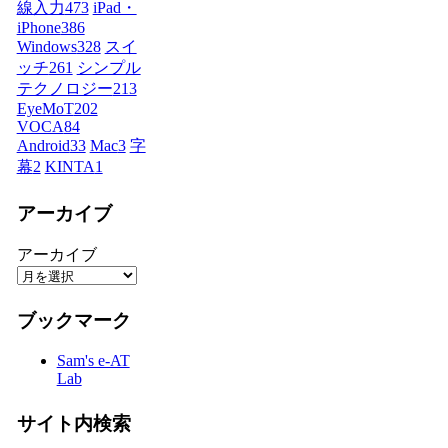
線入力
473
iPad・
iPhone
386
Windows
328
スイ
ッチ
261
シンプル
テクノロジー
213
EyeMoT
202
VOCA
84
Android
33
Mac
3
字
幕
2
KINTA
1
アーカイブ
アーカイブ
ブックマーク
Sam's e-AT
Lab
サイト内検索