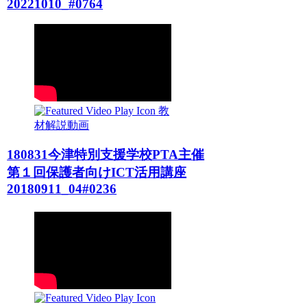
20221010_#0764
教
材解説動画
180831今津特別支援学校PTA主催
第１回保護者向けICT活用講座
20180911_04#0236