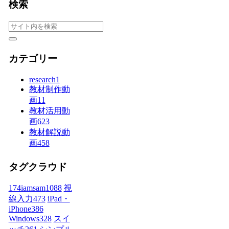
検索
カテゴリー
research
1
教材制作動
画
11
教材活用動
画
623
教材解説動
画
458
タグクラウド
174iamsam
1088
視
線入力
473
iPad・
iPhone
386
Windows
328
スイ