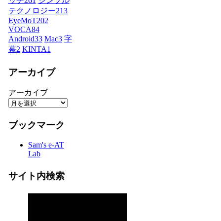
ッチ
261
シンプル
テクノロジー
213
EyeMoT
202
VOCA
84
Android
33
Mac
3
字
幕
2
KINTA
1
アーカイブ
アーカイブ
ブックマーク
Sam's e-AT
Lab
サイト内検索