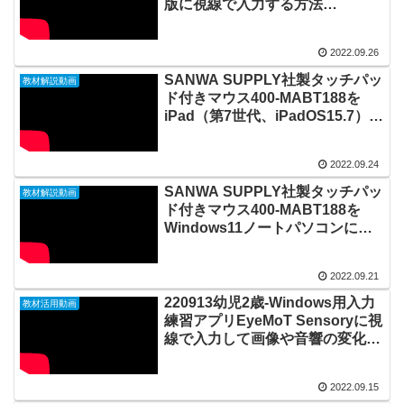
版に視線で入力する方法
20220926_#0752
2022.09.26
SANWA SUPPLY社製タッチパッ
教材解説動画
ド付きマウス400-MABT188を
iPad（第7世代、iPadOS15.7）に
Bluetoothペアリングして使う方
法20220924_#0751
2022.09.24
SANWA SUPPLY社製タッチパッ
教材解説動画
ド付きマウス400-MABT188を
Windows11ノートパソコンに
Bluetoothペアリングして使う方
法20220921_#0750
2022.09.21
220913幼児2歳-Windows用入力
教材活用動画
練習アプリEyeMoT Sensoryに視
線で入力して画像や音響の変化を
楽しむ20220915_02#0749
2022.09.15