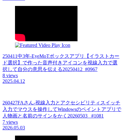
250411中3年-EyeMoTボックスアプリ【イラストカー
ド選択】で作った音声付きアイコンを視線入力で選
択して自分の意思を伝える20250412_#0967
8 views
2025.04.12
260427FAさん-視線入力とアクセシビリティスイッチ
入力でマウスを操作してWindowsのペイントアプリで
人物画と名前のサインをかく20260503_ #1081
7 views
2026.05.03