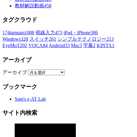
教材解説動画
458
タグクラウド
174iamsam
1088
視線入力
473
iPad・iPhone
386
Windows
328
スイッチ
261
シンプルテクノロジー
213
EyeMoT
202
VOCA
84
Android
33
Mac
3
字幕
2
KINTA
1
アーカイブ
アーカイブ
ブックマーク
Sam's e-AT Lab
サイト内検索